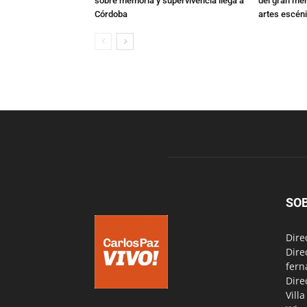
sobre memoria y supervivencia llega a
del gran mer
Córdoba
artes escén
SO
Dire
Dire
fern
Dire
Vill