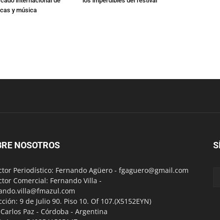
cado internacional de
los imperdibles del festival
icas y música
BRE NOSOTROS
S
ctor Periodístico: Fernando Agüero -
fgaguero@gmail.com
ctor Comercial: Fernando Villa -
ando.villa@fmazul.com
cción: 9 de Julio 90. Piso 10. Of 107.(X5152EYN)
a Carlos Paz - Córdoba - Argentina