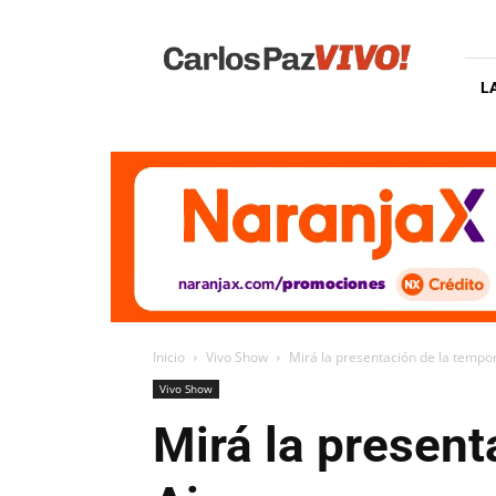
Carlos
Paz
Vivo
L
Inicio
Vivo Show
Mirá la presentación de la temp
Vivo Show
Mirá la presen