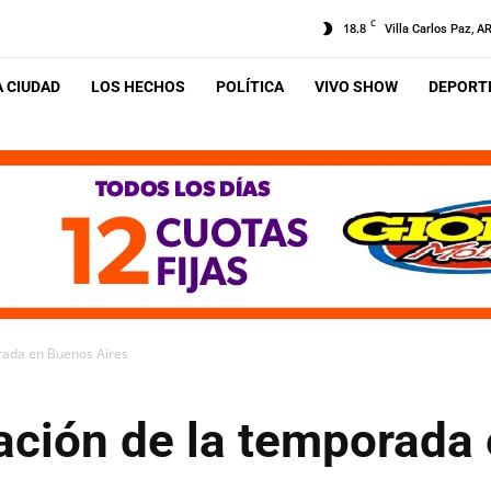
C
18.8
Villa Carlos Paz, A
A CIUDAD
LOS HECHOS
POLÍTICA
VIVO SHOW
DEPORTE
orada en Buenos Aires
tación de la temporada