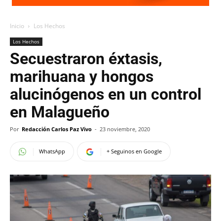
Inicio
Los Hechos
Los Hechos
Secuestraron éxtasis,
marihuana y hongos
alucinógenos en un control
en Malagueño
Por
Redacción Carlos Paz Vivo
-
23 noviembre, 2020
WhatsApp
+ Seguinos en Google