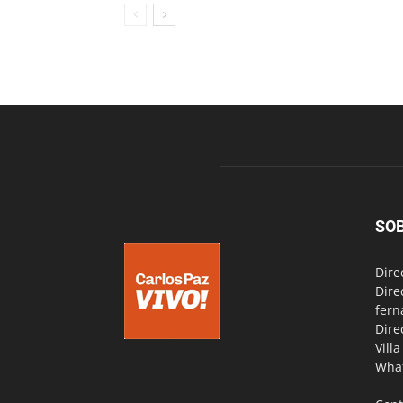
SO
Dire
Dire
fern
Dire
Vill
Wha