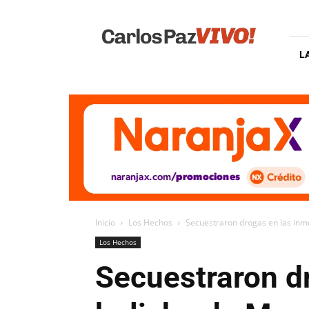
Carlos
Paz
Vivo
L
Inicio
Los Hechos
Secuestraron drogas en las inm
Los Hechos
Secuestraron d