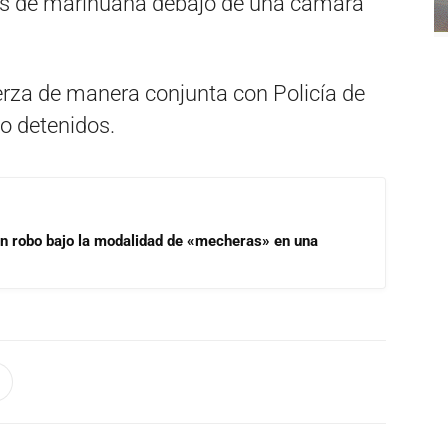
sis de marihuana debajo de una cámara
uerza de manera conjunta con Policía de
o detenidos.
un robo bajo la modalidad de «mecheras» en una