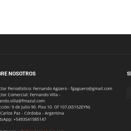
BRE NOSOTROS
S
ctor Periodístico: Fernando Agüero -
fgaguero@gmail.com
ctor Comercial: Fernando Villa -
ando.villa@fmazul.com
cción: 9 de Julio 90. Piso 10. Of 107.(X5152EYN)
a Carlos Paz - Córdoba - Argentina
tsApp: +5493541585147