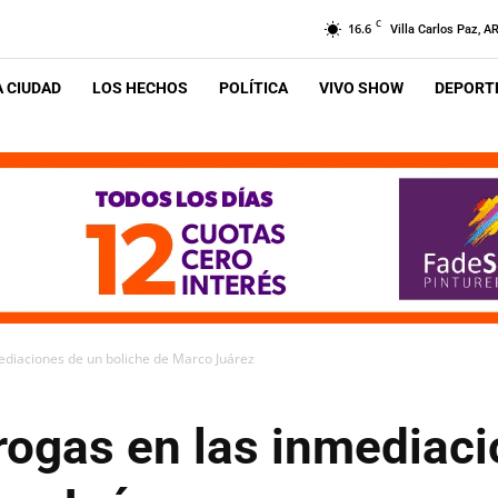
C
16.6
Villa Carlos Paz, A
A CIUDAD
LOS HECHOS
POLÍTICA
VIVO SHOW
DEPORTE
ediaciones de un boliche de Marco Juárez
rogas en las inmediaci