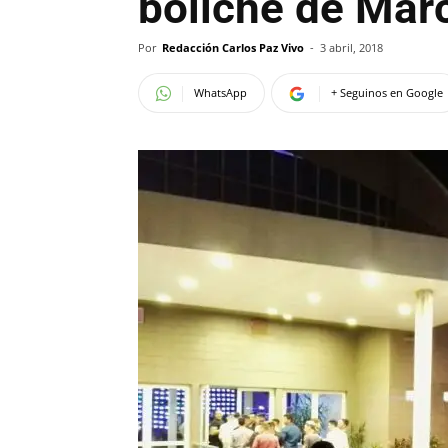
boliche de Mar
Por
Redacción Carlos Paz Vivo
-
3 abril, 2018
WhatsApp
+ Seguinos en Google