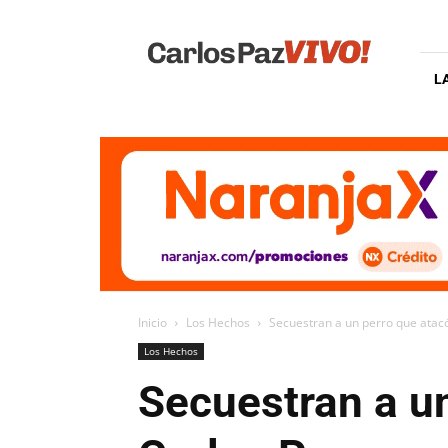
Carlos
Paz
Vivo
L
Inicio
Los Hechos
Secuestran a un perro que atac
Los Hechos
Secuestran a u