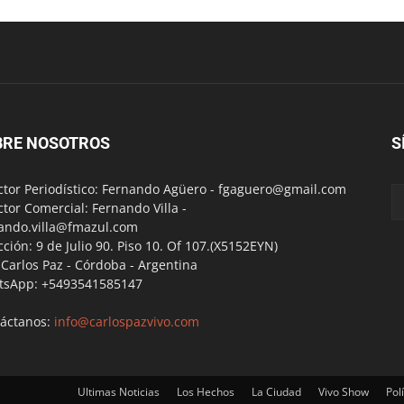
BRE NOSOTROS
S
ctor Periodístico: Fernando Agüero -
fgaguero@gmail.com
ctor Comercial: Fernando Villa -
ando.villa@fmazul.com
cción: 9 de Julio 90. Piso 10. Of 107.(X5152EYN)
a Carlos Paz - Córdoba - Argentina
tsApp: +5493541585147
áctanos:
info@carlospazvivo.com
Ultimas Noticias
Los Hechos
La Ciudad
Vivo Show
Polí