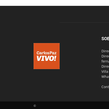
SO
Dire
Dire
fern
Dire
Vill
Wha
Cont
©