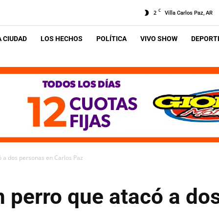
C
2
Villa Carlos Paz, AR
A CIUDAD
LOS HECHOS
POLÍTICA
VIVO SHOW
DEPORTE
ó a dos personas en Carlos Paz
n perro que atacó a do