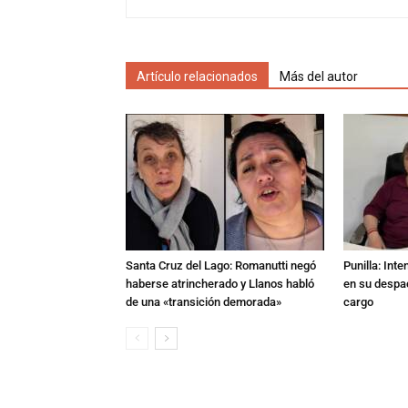
Artículo relacionados
Más del autor
Santa Cruz del Lago: Romanutti negó
Punilla: Int
haberse atrincherado y Llanos habló
en su despac
de una «transición demorada»
cargo