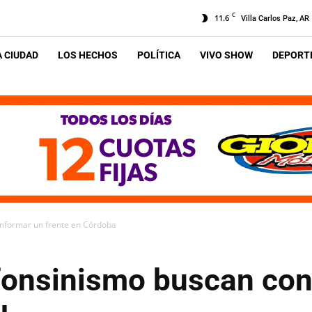
C
11.6
Villa Carlos Paz, AR
A CIUDAD
LOS HECHOS
POLÍTICA
VIVO SHOW
DEPORTE
onformar un frente en Córdoba
lfonsinismo buscan co