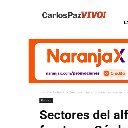
Carlos
Paz
Vivo
L
Inicio
Política
Sectores del alfonsinismo buscan c
Política
Sectores del a