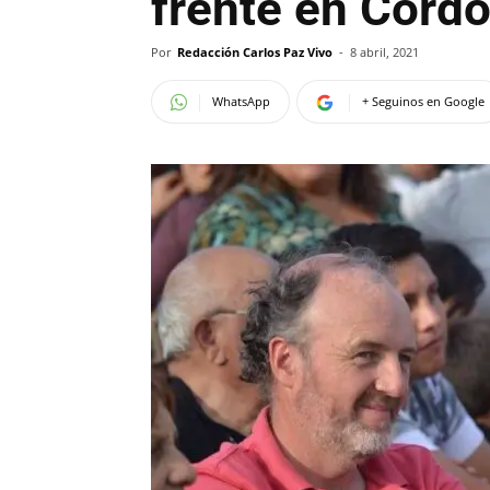
frente en Córd
Por
Redacción Carlos Paz Vivo
-
8 abril, 2021
WhatsApp
+ Seguinos en Google