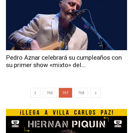
Pedro Aznar celebrará su cumpleaños con
su primer show «mixto» del...
766
767
768