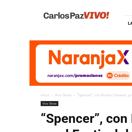
Carlos
Paz
Vivo
L
Inicio
Vivo Show
“Spencer”, con Kristen Stewart, pr
Vivo Show
“Spencer”, con 