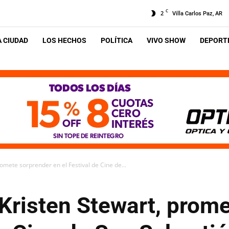
C
2
Villa Carlos Paz, AR
A CIUDAD
LOS HECHOS
POLÍTICA
VIVO SHOW
DEPORTE
omete sorprender en el Festival de Cine de...
Kristen Stewart, prom