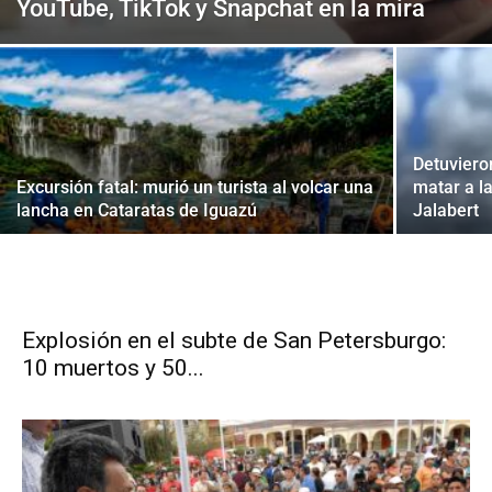
YouTube, TikTok y Snapchat en la mira
Detuviero
Excursión fatal: murió un turista al volcar una
matar a l
lancha en Cataratas de Iguazú
Jalabert
Explosión en el subte de San Petersburgo:
10 muertos y 50...