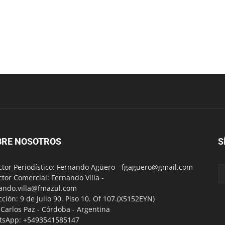
BRE NOSOTROS
S
ctor Periodístico: Fernando Agüero -
fgaguero@gmail.com
ctor Comercial: Fernando Villa -
ando.villa@fmazul.com
cción: 9 de Julio 90. Piso 10. Of 107.(X5152EYN)
a Carlos Paz - Córdoba - Argentina
tsApp: +5493541585147