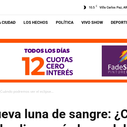
C
10.5
Villa Carlos Paz, A
A CIUDAD
LOS HECHOS
POLÍTICA
VIVO SHOW
DEPORTE
¿Cuándo podremos ver el eclipse...
ueva luna de sangre: 