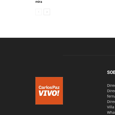
mira
SO
Dire
Dire
fern
Dire
Vill
Wha