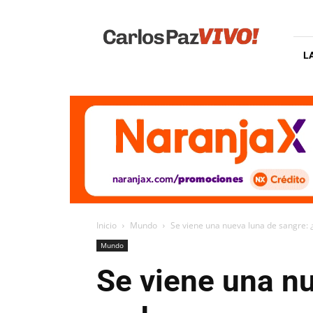
Carlos
Paz
Vivo
L
Inicio
Mundo
Se viene una nueva luna de sangre: 
Mundo
Se viene una n