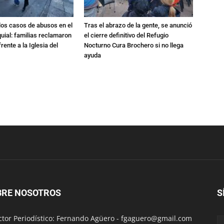
los casos de abusos en el
Tras el abrazo de la gente, se anunció
quial: familias reclamaron
el cierre definitivo del Refugio
rente a la Iglesia del
Nocturno Cura Brochero si no llega
ayuda
BRE NOSOTROS
S
ctor Periodístico: Fernando Agüero -
fgaguero@gmail.com