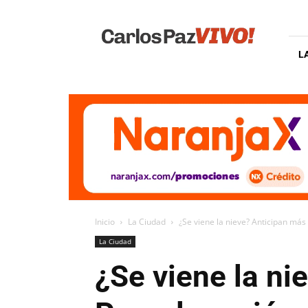
Carlos
Paz
Vivo
L
Inicio
La Ciudad
¿Se viene la nieve? Anticipan más f
La Ciudad
¿Se viene la ni