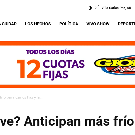
C
2
Villa Carlos Paz, AR
A CIUDAD
LOS HECHOS
POLÍTICA
VIVO SHOW
DEPORTE
río para Carlos Paz y la...
eve? Anticipan más frío