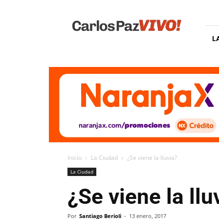
Carlos
Paz
Vivo
L
Inicio
La Ciudad
¿Se viene la lluvia?
La Ciudad
¿Se viene la llu
Por
Santiago Berioli
-
13 enero, 2017