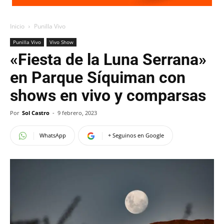
Inicio
Punilla Vivo
Punilla Vivo
Vivo Show
«Fiesta de la Luna Serrana»
en Parque Síquiman con
shows en vivo y comparsas
Por
Sol Castro
-
9 febrero, 2023
WhatsApp
+ Seguinos en Google