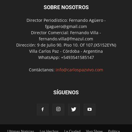
SOBRE NOSOTROS
Director Periodístico: Fernando Agüero -
fgaguero@gmail.com
Director Comercial: Fernando Villa -
fernando.villa@fmazul.com
Dirección: 9 de Julio 90. Piso 10. Of 107.(X5152EYN)
Villa Carlos Paz - Córdoba - Argentina
WhatsApp: +5493541585147
Contáctanos:
info@carlospazvivo.com
SÍGUENOS
Ultimas Noticias
Los Hechos
La Ciudad
Vivo Show
Política