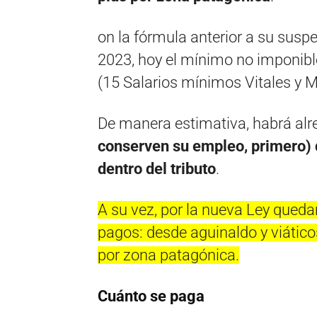
on la fórmula anterior a su susp
2023, hoy el mínimo no imponible
(15 Salarios mínimos Vitales y M
De manera estimativa, habrá al
conserven su empleo, primero) 
dentro del tributo
.
A su vez, por la nueva Ley quedar
pagos: desde aguinaldo y viático
por zona patagónica.
Cuánto se paga