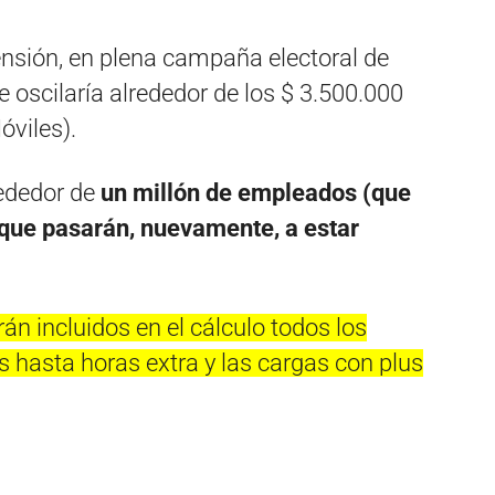
ensión, en plena campaña electoral de
 oscilaría alrededor de los $ 3.500.000
óviles).
rededor de
un millón de empleados (que
que pasarán, nuevamente, a estar
án incluidos en el cálculo todos los
s hasta horas extra y las cargas con plus