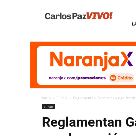
Carlos
Paz
Vivo
L
Inicio
El Pais
Reglamentan Ganancias y rige desde 
El Pais
Reglamentan Ga