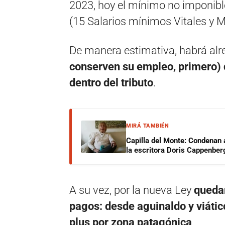
2023, hoy el mínimo no imponible
(15 Salarios mínimos Vitales y M
De manera estimativa, habrá al
conserven su empleo, primero) 
dentro del tributo
.
MIRÁ TAMBIÉN
Capilla del Monte: Condenan 
la escritora Doris Cappenber
A su vez, por la nueva Ley
quedar
pagos: desde aguinaldo y viátic
plus por zona patagónica
.