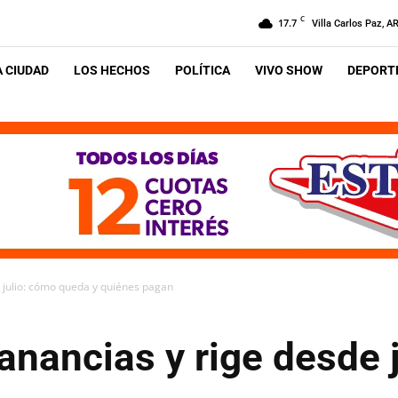
C
17.7
Villa Carlos Paz, A
A CIUDAD
LOS HECHOS
POLÍTICA
VIVO SHOW
DEPORTE
julio: cómo queda y quiénes pagan
nancias y rige desde j