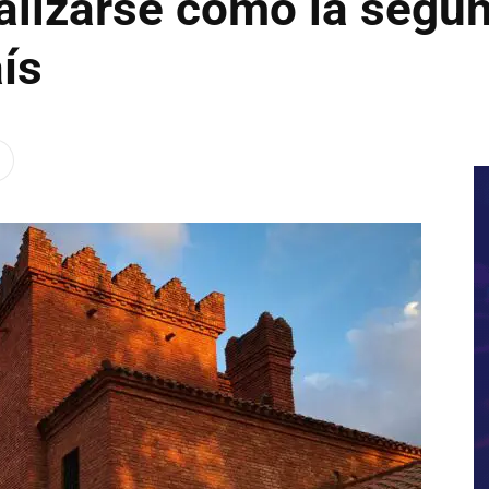
ializarse como la segu
ís