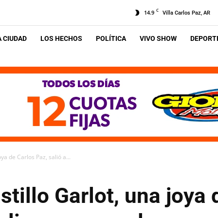
C
14.9
Villa Carlos Paz, AR
A CIUDAD
LOS HECHOS
POLÍTICA
VIVO SHOW
DEPORTE
ya de Carlos Paz, salió a...
stillo Garlot, una joya 