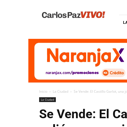
Carlos
Paz
Vivo
L
Inicio
La Ciudad
Se Vende: El Castillo Garlot, una jo
La Ciudad
Se Vende: El Ca