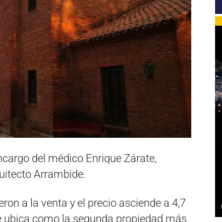
ncargo del médico Enrique Zárate,
quitecto Arrambide.
eron a la venta y el precio asciende a 4,7
se ubica como la segunda propiedad más