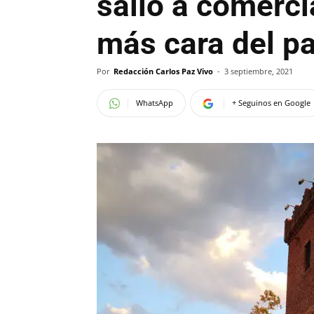
salió a comerc
más cara del pa
Por
Redacción Carlos Paz Vivo
-
3 septiembre, 2021
WhatsApp
+ Seguinos en Google