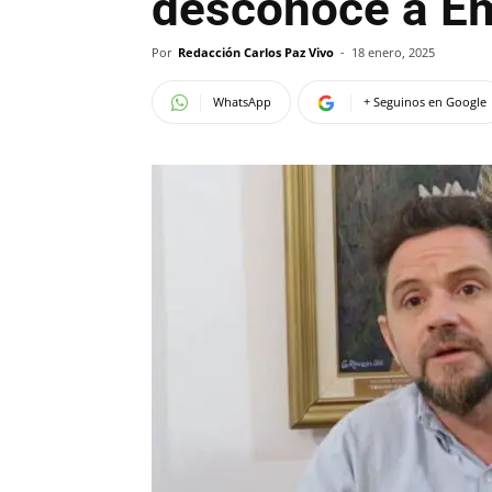
desconoce a Emi
Por
Redacción Carlos Paz Vivo
-
18 enero, 2025
WhatsApp
+ Seguinos en Google