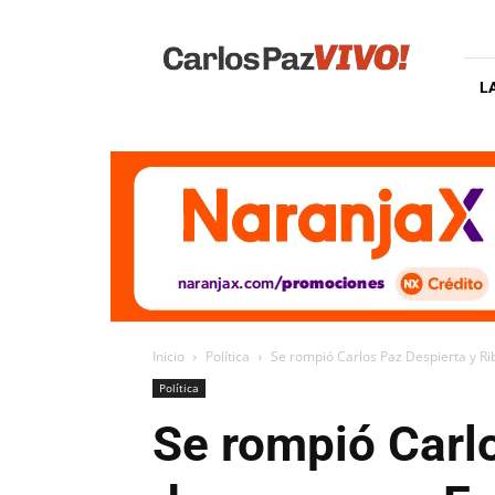
Carlos
Paz
Vivo
L
Inicio
Política
Se rompió Carlos Paz Despierta y Rib
Política
Se rompió Carlo