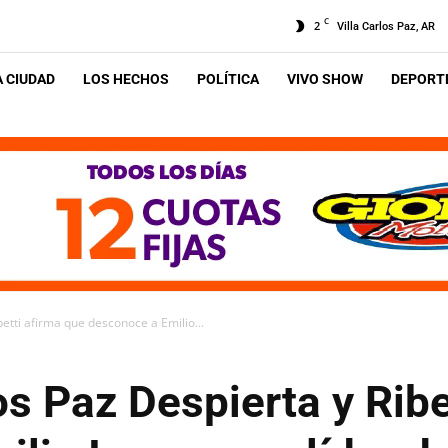
C
2
Villa Carlos Paz, AR
A CIUDAD
LOS HECHOS
POLÍTICA
VIVO SHOW
DEPORTE
etti afirma que desconoce a Emilio...
s Paz Despierta y Ribe