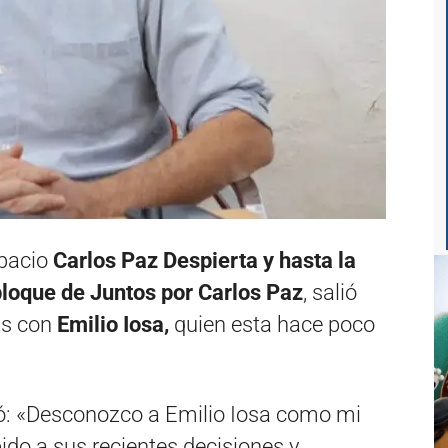
pacio
Carlos Paz Despierta y hasta la
loque de Juntos por Carlos Paz
, salió
as con
Emilio Iosa,
quien esta hace poco
ló: «Desconozco a Emilio Iosa como mi
ido a sus recientes decisiones y