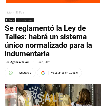
Inicio
El Pais
El Pais
Sin categoría
Se reglamentó la Ley de
Talles: habrá un sistema
único normalizado para la
indumentaria
Por
Agencia Telam
-
10 junio, 2021
WhatsApp
+ Seguinos en Google