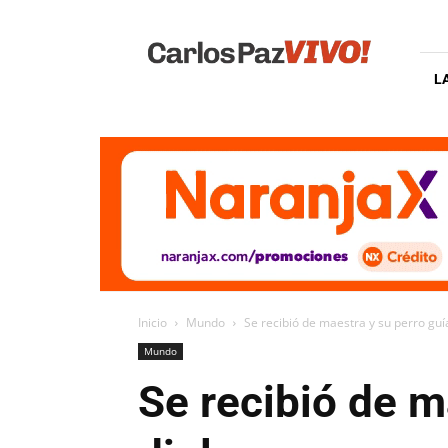
Carlos
Paz
Vivo
L
Inicio
Mundo
Se recibió de maestra y su perro guí
Mundo
Se recibió de m