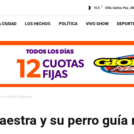
C
10.5
Villa Carlos Paz, A
A CIUDAD
LOS HECHOS
POLÍTICA
VIVO SHOW
DEPORTE
a recibió el diploma
aestra y su perro guía 