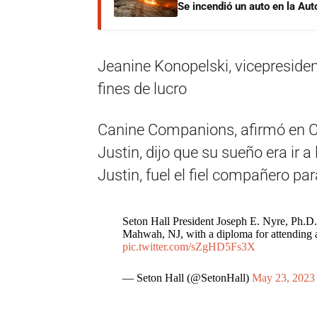
Se incendió un auto en la Aut
Jeanine Konopelski, vicepresiden
fines de lucro
Canine Companions, afirmó en 
Justin, dijo que su sueño era ir a
Justin, fuel el fiel compañero p
Seton Hall President Joseph E. Nyre, Ph.D. 
Mahwah, NJ, with a diploma for attending al
pic.twitter.com/sZgHD5Fs3X
— Seton Hall (@SetonHall)
May 23, 2023