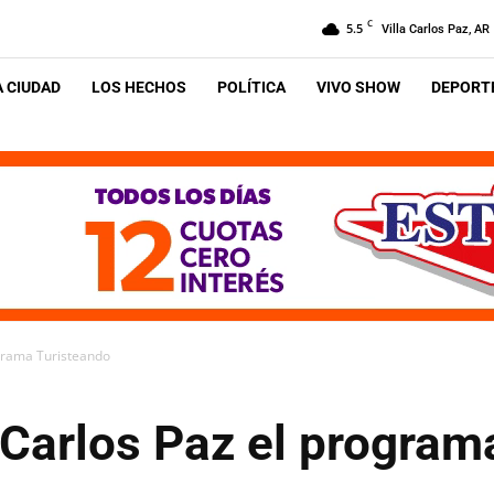
C
5.5
Villa Carlos Paz, AR
A CIUDAD
LOS HECHOS
POLÍTICA
VIVO SHOW
DEPORTE
ograma Turisteando
 Carlos Paz el program