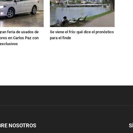
gran feria de usados de
Se viene el frío: qué dice el pronóstico
res en Carlos Paz con
para el finde
exclusivos
BRE NOSOTROS
S