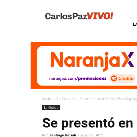
Carlos
Paz
Vivo
L
Inicio
La Ciudad
Se presentó en Carlos Paz el pr
La Ciudad
Se presentó en
Por
Santiago Berioli
-
20 junio, 2017