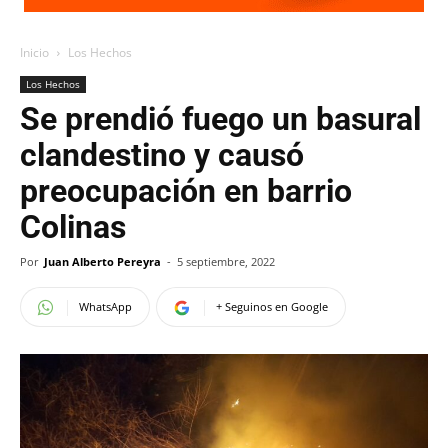
Inicio
Los Hechos
Los Hechos
Se prendió fuego un basural
clandestino y causó
preocupación en barrio
Colinas
Por
Juan Alberto Pereyra
-
5 septiembre, 2022
WhatsApp
+ Seguinos en Google