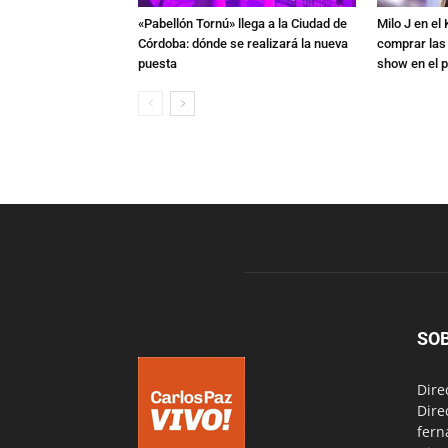
«Pabellón Tornú» llega a la Ciudad de
Milo J en e
Córdoba: dónde se realizará la nueva
comprar las
puesta
show en el p
SO
Dire
Dire
fern