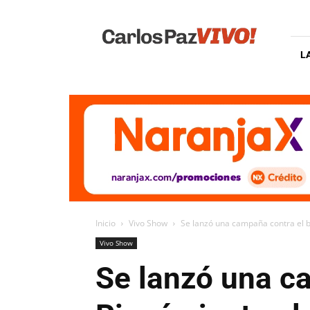
Carlos
Paz
Vivo
L
Inicio
Vivo Show
Se lanzó una campaña contra el bu
Vivo Show
Se lanzó una c