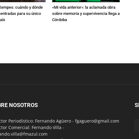
l Kempes: cuándo y dónde
«Mi vida anterior»: la aclamada obra
 entradas para su único
sobre memoria y supervivencia llega a
aís
Córdoba
BRE NOSOTROS
S
ctor Periodístico: Fernando Agüero -
fgaguero@gmail.com
ctor Comercial: Fernando Villa -
ando.villa@fmazul.com