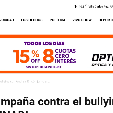
C
10.5
Villa Carlos Paz, A
A CIUDAD
LOS HECHOS
POLÍTICA
VIVO SHOW
DEPORTE
llying con Andrea Rincón junto al...
ampaña contra el bully