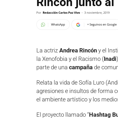
Rincón junto al
Por
Redacción Carlos Paz Vivo
-
3 noviembre, 2019
WhatsApp
+ Seguinos en Google
La actriz
Andrea Rincón
y el Ins
la Xenofobia y el Racismo (
Inadi
parte de una
campaña
de comun
Relata la vida de Sofía Luro (And
agresiones e insultos de forma c
el ambiente artístico y los medi
El proyecto llamado “
Hashtag Bu