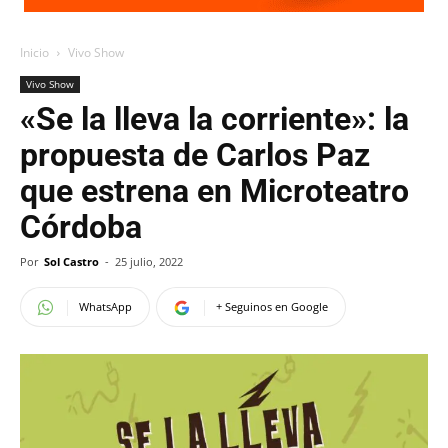
Inicio
Vivo Show
Vivo Show
«Se la lleva la corriente»: la
propuesta de Carlos Paz
que estrena en Microteatro
Córdoba
Por
Sol Castro
-
25 julio, 2022
WhatsApp
+ Seguinos en Google