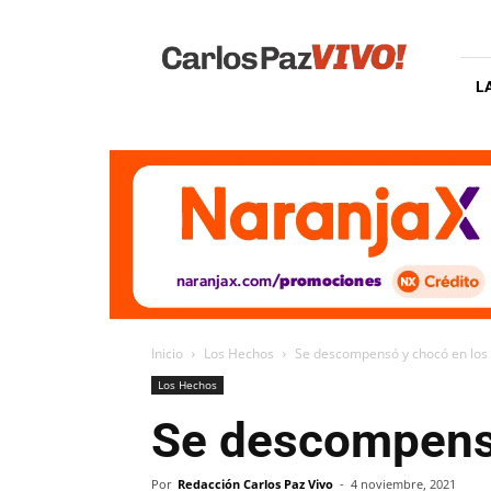
Carlos
Paz
Vivo
L
Inicio
Los Hechos
Se descompensó y chocó en los 
Los Hechos
Se descompensó
Por
Redacción Carlos Paz Vivo
-
4 noviembre, 2021