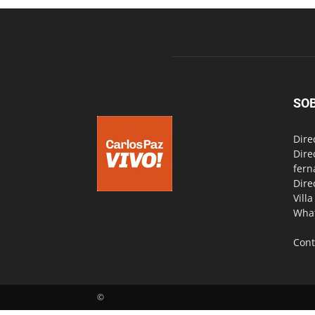
SO
Dire
Dire
fern
Dire
Vill
Wha
Cont
©