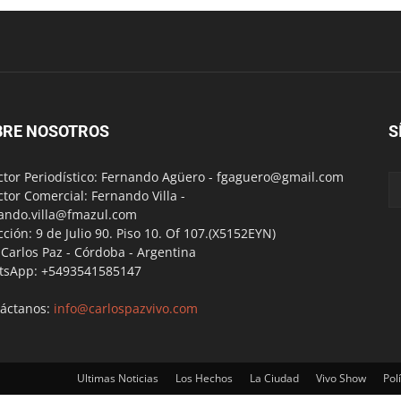
BRE NOSOTROS
S
ctor Periodístico: Fernando Agüero -
fgaguero@gmail.com
ctor Comercial: Fernando Villa -
ando.villa@fmazul.com
cción: 9 de Julio 90. Piso 10. Of 107.(X5152EYN)
a Carlos Paz - Córdoba - Argentina
tsApp: +5493541585147
áctanos:
info@carlospazvivo.com
Ultimas Noticias
Los Hechos
La Ciudad
Vivo Show
Polí