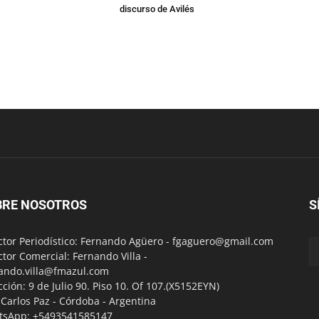
discurso de Avilés
BRE NOSOTROS
S
ctor Periodístico: Fernando Agüero -
fgaguero@gmail.com
ctor Comercial: Fernando Villa -
ando.villa@fmazul.com
cción: 9 de Julio 90. Piso 10. Of 107.(X5152EYN)
a Carlos Paz - Córdoba - Argentina
tsApp: +5493541585147