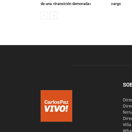
de una «transición demorada»
cargo
SO
Dire
Dire
fern
Dire
Vill
Wha