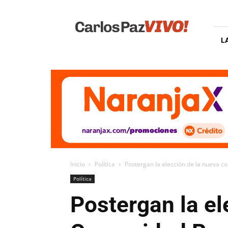
Carlos
Paz
Vivo
L
Inicio
Política
Postergan la elección de la nueva c
Política
Postergan la el