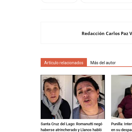
Redacción Carlos Paz 
Artículo relacionados
Más del autor
Santa Cruz del Lago: Romanutti negó
Punilla: Int
haberse atrincherado y Llanos habló
en su despac