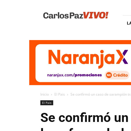
Carlos
Paz
Vivo
L
Inicio
El Pais
Se confirmó un caso de sarampión tra
El Pais
Se confirmó un