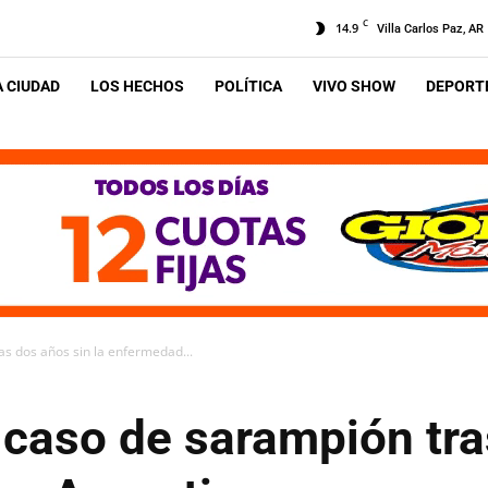
C
14.9
Villa Carlos Paz, AR
A CIUDAD
LOS HECHOS
POLÍTICA
VIVO SHOW
DEPORTE
s dos años sin la enfermedad...
 caso de sarampión tra