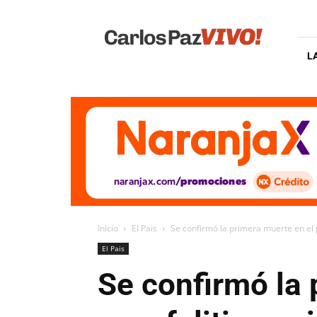
Carlos
Paz
Vivo
L
Inicio
El Pais
Se confirmó la primera muerte en el p
El Pais
Se confirmó la 