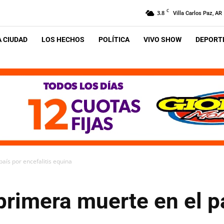
C
3.8
Villa Carlos Paz, AR
A CIUDAD
LOS HECHOS
POLÍTICA
VIVO SHOW
DEPORTE
aís por encefalitis equina
primera muerte en el p