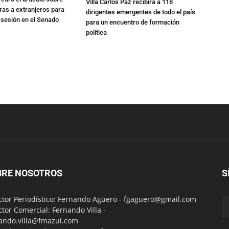
Villa Carlos Paz recibirá a 118
rras a extranjeros para
dirigentes emergentes de todo el país
 sesión en el Senado
para un encuentro de formación
política
BRE NOSOTROS
S
ctor Periodístico: Fernando Agüero -
fgaguero@gmail.com
ctor Comercial: Fernando Villa -
ando.villa@fmazul.com