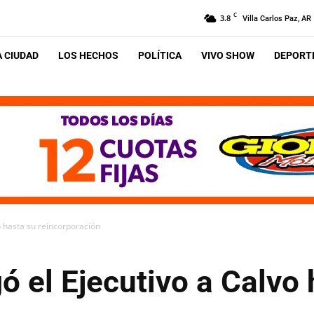
C
3.8
Villa Carlos Paz, AR
A CIUDAD
LOS HECHOS
POLÍTICA
VIVO SHOW
DEPORTE
vo hasta su reincorporación
gó el Ejecutivo a Calvo