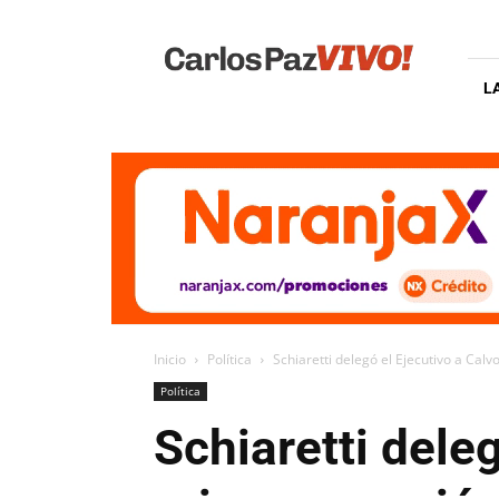
Carlos
Paz
Vivo
L
Inicio
Política
Schiaretti delegó el Ejecutivo a Cal
Política
Schiaretti dele