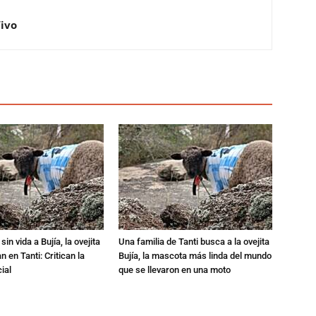
Vivo
in vida a Bujía, la ovejita
Una familia de Tanti busca a la ovejita
 en Tanti: Critican la
Bujía, la mascota más linda del mundo
ial
que se llevaron en una moto