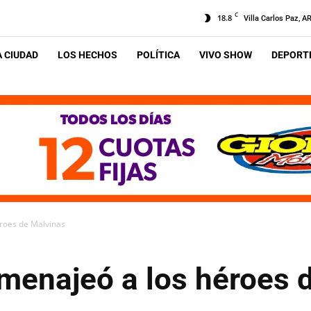
C
18.8
Villa Carlos Paz, A
A CIUDAD
LOS HECHOS
POLÍTICA
VIVO SHOW
DEPORTE
roes de Malvinas
menajeó a los héroes 