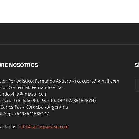
BRE NOSOTROS
S
ctor Periodístico: Fernando Agüero -
fgaguero@gmail.com
ctor Comercial: Fernando Villa -
ando.villa@fmazul.com
cción: 9 de Julio 90. Piso 10. Of 107.(X5152EYN)
a Carlos Paz - Córdoba - Argentina
tsApp: +5493541585147
áctanos:
info@carlospazvivo.com