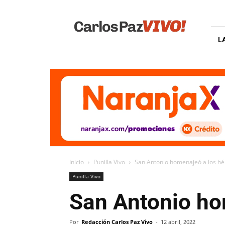
Carlos
Paz
Vivo
L
Inicio
Punilla Vivo
San Antonio homenajeó a los hé
Punilla Vivo
San Antonio ho
Por
Redacción Carlos Paz Vivo
-
12 abril, 2022