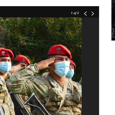
1
of 3