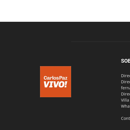
SO
Dire
Dire
fern
Dire
Vill
Wha
Cont