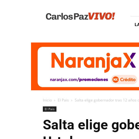
Carlos
Paz
Vivo
L
Inicio
El Pais
Salta elige gobernador tras 12 años 
El Pais
Salta elige gob