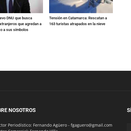
nuevo DNU que busca
Tensión en Catamarca: Rescatan a
xtranjeros que agredan a
163 turistas atrapados en la nieve
 o a sus símbolos
BRE NOSOTROS
S
ctor Periodístico: Fernando Agüero -
fgaguero@gmail.com