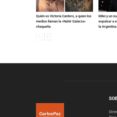
Quién es Victoria Cantero, a quien los
Milei y un 
medios llaman la «Nahir Galarza»
expulsar a e
chaqueña
la Argentina
SO
Dire