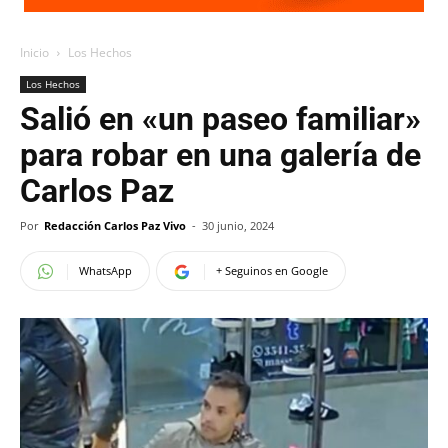
Inicio
Los Hechos
Los Hechos
Salió en «un paseo familiar»
para robar en una galería de
Carlos Paz
Por
Redacción Carlos Paz Vivo
-
30 junio, 2024
WhatsApp
+ Seguinos en Google