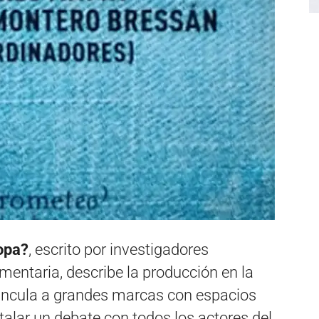
opa?
, escrito por investigadores
umentaria, describe la producción en la
 vincula a grandes marcas con espacios
talar un debate con todos los actores del