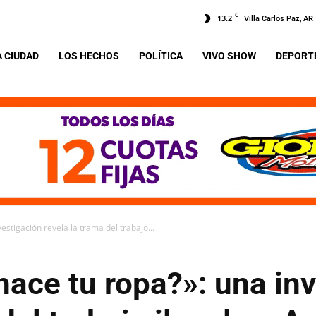
C
13.2
Villa Carlos Paz, AR
A CIUDAD
LOS HECHOS
POLÍTICA
VIVO SHOW
DEPORTE
estigación revela la trama del trabajo...
ace tu ropa?»: una in