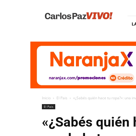
Carlos
Paz
Vivo
L
Inicio
El Pais
«¿Sabés quién hace tu ropa?»: una inv
El Pais
«¿Sabés quién h