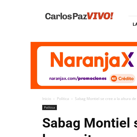
Carlos
Paz
Vivo
L
Inicio
Política
Sabag Montiel se cree a la altura de
Política
Sabag Montiel s