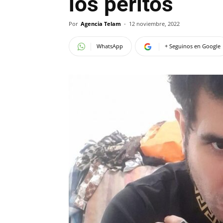
los peritos
Por
Agencia Telam
-
12 noviembre, 2022
WhatsApp
+ Seguinos en Google