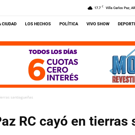
C
17.7
Villa Carlos Paz, A
A CIUDAD
LOS HECHOS
POLÍTICA
VIVO SHOW
DEPORTE
tierras santiagueñas
Paz RC cayó en tierras