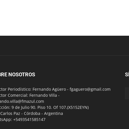
BRE NOSOTROS
S
ctor Periodístico: Fernando Agüero -
fgaguero@gmail.com
ctor Comercial: Fernando Villa -
ando.villa@fmazul.com
cción: 9 de Julio 90. Piso 10. Of 107.(X5152EYN)
a Carlos Paz - Córdoba - Argentina
tsApp: +5493541585147