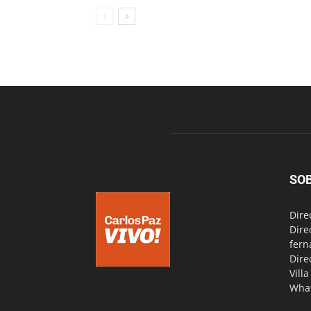
SO
Dire
Dire
fern
Dire
Vill
Wha