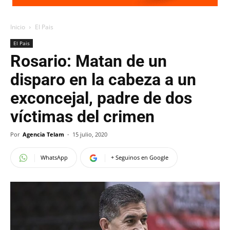
Inicio
El Pais
El Pais
Rosario: Matan de un
disparo en la cabeza a un
exconcejal, padre de dos
víctimas del crimen
Por
Agencia Telam
-
15 julio, 2020
WhatsApp
+ Seguinos en Google