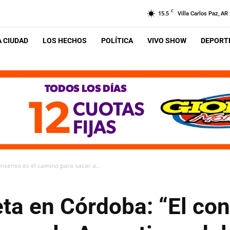
C
15.5
Villa Carlos Paz, AR
A CIUDAD
LOS HECHOS
POLÍTICA
VIVO SHOW
DEPORTE
nsenso es el camino para sacar a...
ta en Córdoba: “El con