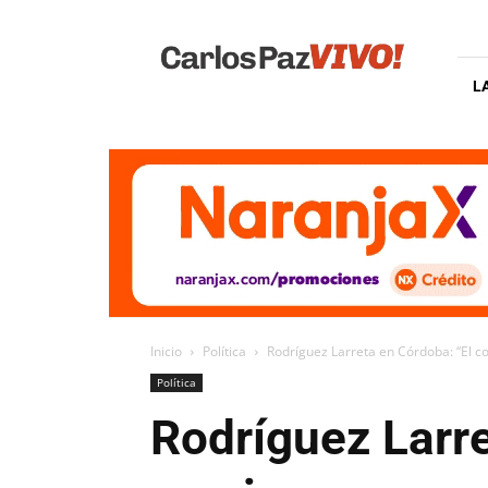
Carlos
Paz
Vivo
L
Inicio
Política
Rodríguez Larreta en Córdoba: “El co
Política
Rodríguez Larre