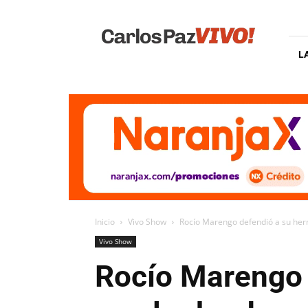
Carlos
Paz
Vivo
L
Inicio
Vivo Show
Rocío Marengo defendió a su herm
Vivo Show
Rocío Marengo 