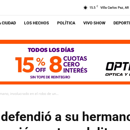
C
15.5
Villa Carlos Paz, AR
A CIUDAD
LOS HECHOS
POLÍTICA
VIVO SHOW
DEPORTE
ano, involucrado en el robo de un...
defendió a su hermano