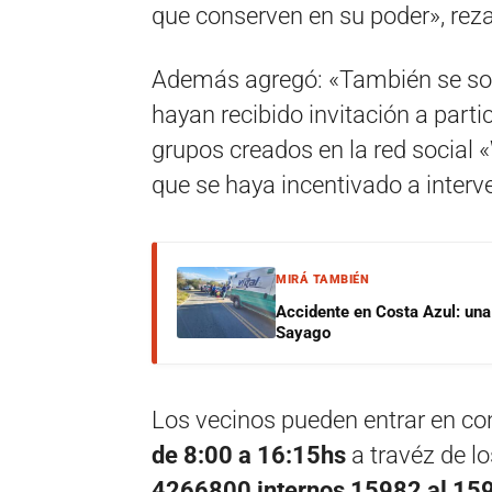
que conserven en su poder», rez
Además agregó: «También se soli
hayan recibido invitación a parti
grupos creados en la red social 
que se haya incentivado a interv
MIRÁ TAMBIÉN
Accidente en Costa Azul: una 
Sayago
Los vecinos pueden entrar en con
de 8:00 a 16:15hs
a travéz de l
4266800 internos 15982 al 15