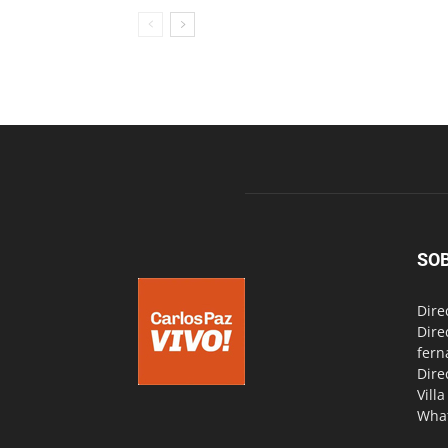
SO
Dire
Dire
fern
Dire
Vill
Wha