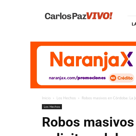
Carlos
Paz
Vivo
L
Inicio
Los Hechos
Robos masivos en Córdoba: La Jus
Los Hechos
Robos masivos 