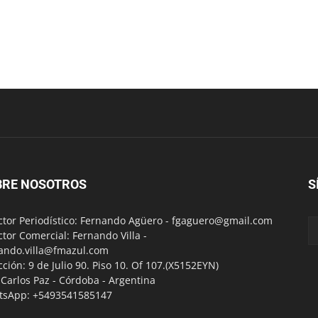
BRE NOSOTROS
S
ctor Periodístico: Fernando Agüero -
fgaguero@gmail.com
ctor Comercial: Fernando Villa -
ando.villa@fmazul.com
cción: 9 de Julio 90. Piso 10. Of 107.(X5152EYN)
a Carlos Paz - Córdoba - Argentina
tsApp: +5493541585147