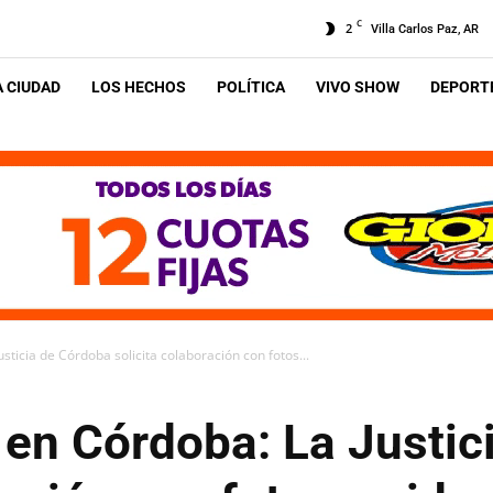
C
2
Villa Carlos Paz, AR
A CIUDAD
LOS HECHOS
POLÍTICA
VIVO SHOW
DEPORTE
ticia de Córdoba solicita colaboración con fotos...
en Córdoba: La Justic