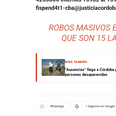
fispend4t1-cba@
justiciacordob
ROBOS MASIVOS 
QUE SON 15 L
MIRÁ TAMBIÉN
“Ausencias” llega a Córdoba 
personas desaparecidas
WhatsApp
+ Seguinos en Google