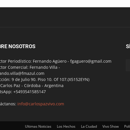
BRE NOSOTROS
S
ctor Periodístico: Fernando Agüero -
fgaguero@gmail.com
ctor Comercial: Fernando Villa -
ando.villa@fmazul.com
cción: 9 de Julio 90. Piso 10. Of 107.(X5152EYN)
a Carlos Paz - Córdoba - Argentina
tsApp: +5493541585147
áctanos:
info@carlospazvivo.com
Ultimas Noticias
Los Hechos
La Ciudad
Vivo Show
Polí