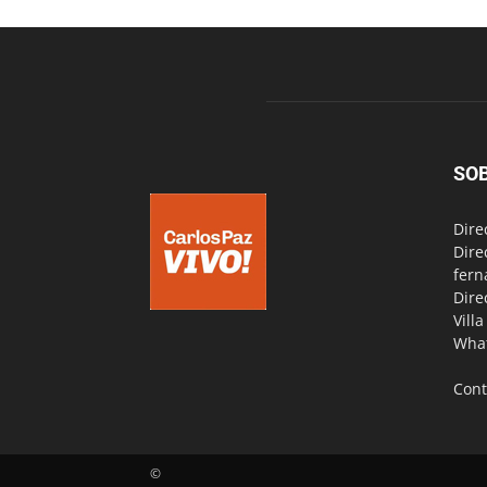
SO
Dire
Dire
fern
Dire
Vill
Wha
Cont
©