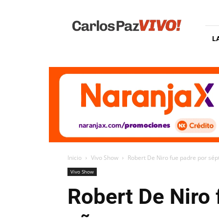
Carlos
Paz
Vivo
L
Inicio
Vivo Show
Robert De Niro fue padre por sép
Vivo Show
Robert De Niro 