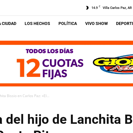
C
14.9
Villa Carlos Paz, AR
A CIUDAD
LOS HECHOS
POLÍTICA
VIVO SHOW
DEPORTE
ita Bissio en Carlos Paz: «El...
 del hijo de Lanchita B