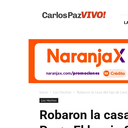
Carlos
Paz
Vivo
L
Inicio
Los Hechos
Robaron la casa del hijo de Lanch
Los Hechos
Robaron la casa