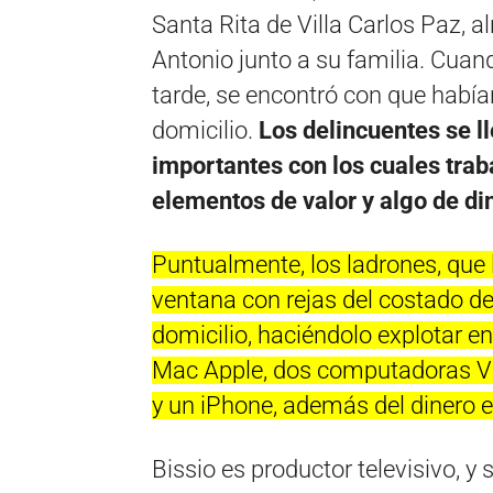
Santa Rita de Villa Carlos Paz, al
Antonio junto a su familia. Cuan
tarde, se encontró con que había
domicilio.
Los delincuentes se l
importantes con los cuales trab
elementos de valor y algo de di
Puntualmente, los ladrones, que
ventana con rejas del costado de 
domicilio, haciéndolo explotar 
Mac Apple, dos computadoras Vai
y un iPhone, además del dinero e
Bissio es productor televisivo, y