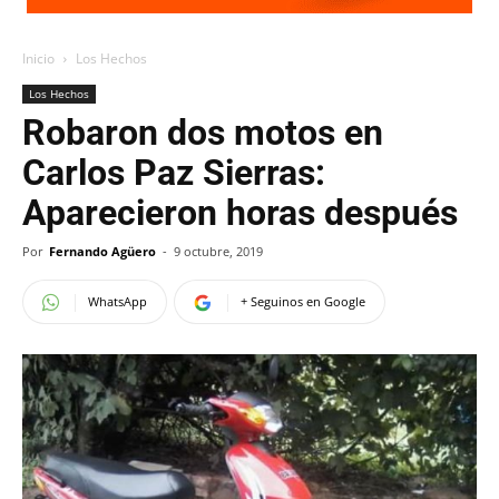
Inicio
Los Hechos
Los Hechos
Robaron dos motos en
Carlos Paz Sierras:
Aparecieron horas después
Por
Fernando Agüero
-
9 octubre, 2019
WhatsApp
+ Seguinos en Google