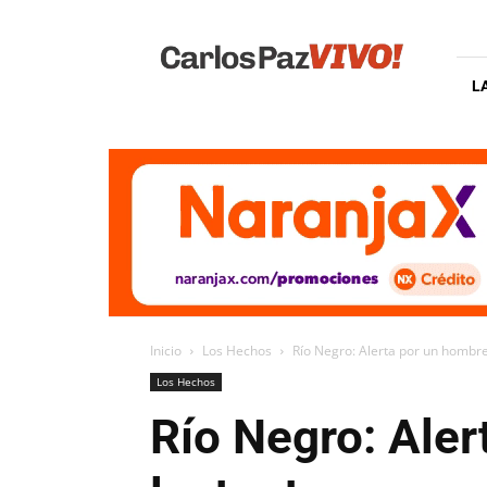
Carlos
Paz
Vivo
L
Inicio
Los Hechos
Río Negro: Alerta por un hombre
Los Hechos
Río Negro: Ale