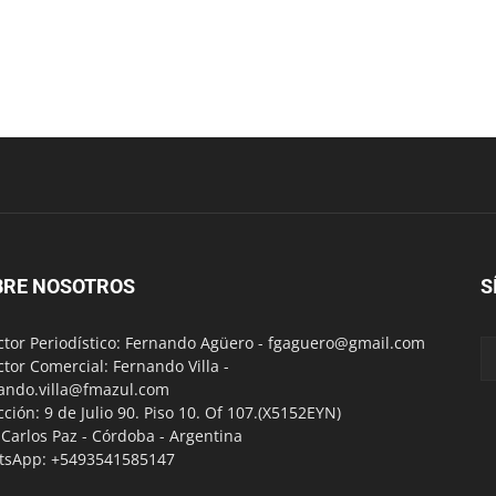
BRE NOSOTROS
S
ctor Periodístico: Fernando Agüero -
fgaguero@gmail.com
ctor Comercial: Fernando Villa -
ando.villa@fmazul.com
cción: 9 de Julio 90. Piso 10. Of 107.(X5152EYN)
a Carlos Paz - Córdoba - Argentina
tsApp: +5493541585147