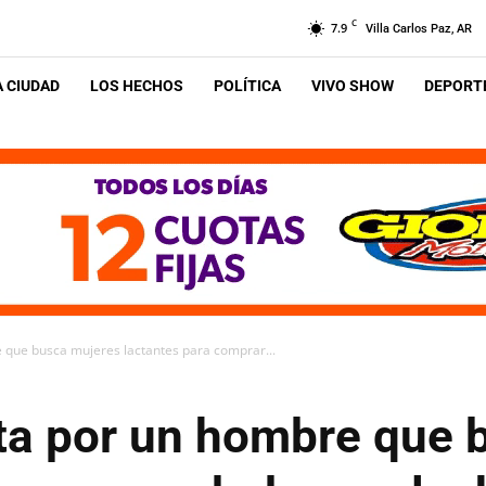
C
7.9
Villa Carlos Paz, AR
A CIUDAD
LOS HECHOS
POLÍTICA
VIVO SHOW
DEPORTE
 que busca mujeres lactantes para comprar...
rta por un hombre que 