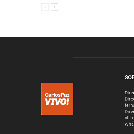
SO
Dire
Dire
fern
Dire
Vill
Wha