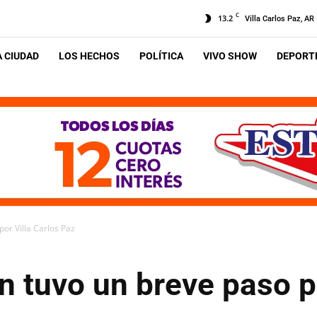
C
13.2
Villa Carlos Paz, AR
A CIUDAD
LOS HECHOS
POLÍTICA
VIVO SHOW
DEPORTE
por Villa Carlos Paz
n tuvo un breve paso p