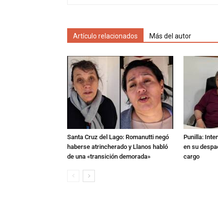
Artículo relacionados
Más del autor
Santa Cruz del Lago: Romanutti negó
Punilla: Int
haberse atrincherado y Llanos habló
en su despac
de una «transición demorada»
cargo