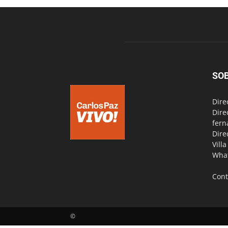
SO
Dire
Dire
fern
Dire
Vill
Wha
Cont
©