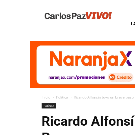
Carlos
Paz
Vivo
L
Inicio
Política
Ricardo Alfonsín tuvo un breve paso 
Política
Ricardo Alfonsí