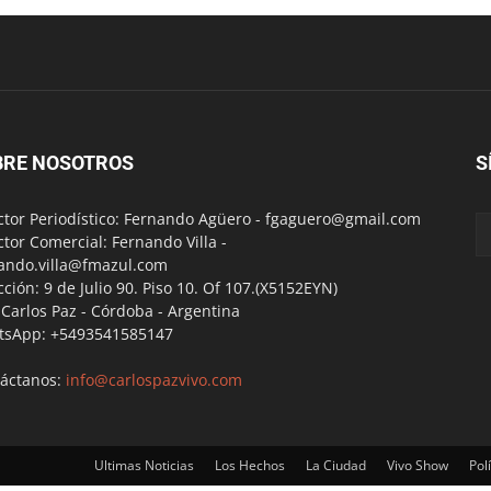
BRE NOSOTROS
S
ctor Periodístico: Fernando Agüero -
fgaguero@gmail.com
ctor Comercial: Fernando Villa -
ando.villa@fmazul.com
cción: 9 de Julio 90. Piso 10. Of 107.(X5152EYN)
a Carlos Paz - Córdoba - Argentina
tsApp: +5493541585147
áctanos:
info@carlospazvivo.com
Ultimas Noticias
Los Hechos
La Ciudad
Vivo Show
Polí