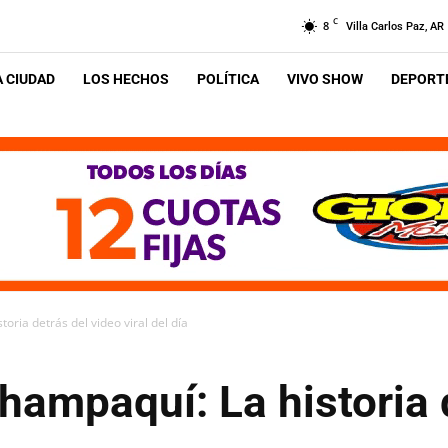
C
8
Villa Carlos Paz, AR
A CIUDAD
LOS HECHOS
POLÍTICA
VIVO SHOW
DEPORTE
oria detrás del video viral del día
hampaquí: La historia 