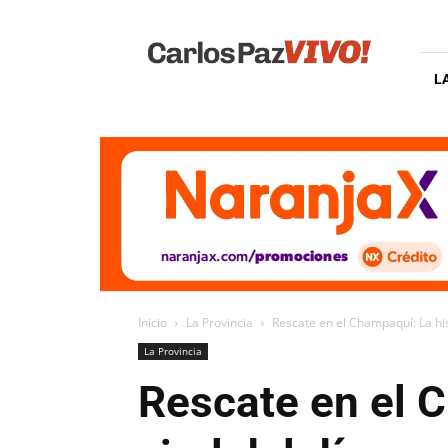
Carlos
Paz
Vivo
L
Inicio
La Provincia
Rescate en el Champaquí: La hist
La Provincia
Rescate en el C