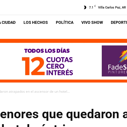
C
7.1
Villa Carlos Paz, AR
A CIUDAD
LOS HECHOS
POLÍTICA
VIVO SHOW
DEPORTE
ron atrapados en el ascensor de un hotel...
enores que quedaron a