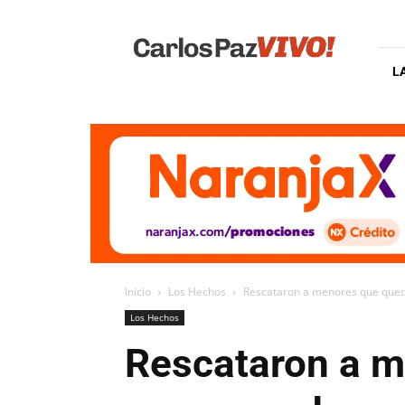
Carlos
Paz
Vivo
L
Inicio
Los Hechos
Rescataron a menores que queda
Los Hechos
Rescataron a m