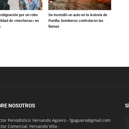
Indignación por un robo
Se incendió un auto en la Autovía de
alidad de «mecheras» en
Punilla: bomberos controlaron las
a
llamas
BRE NOSOTROS
S
ctor Periodístico: Fernando Agüero -
fgaguero@gmail.com
ctor Comercial: Fernando Villa -