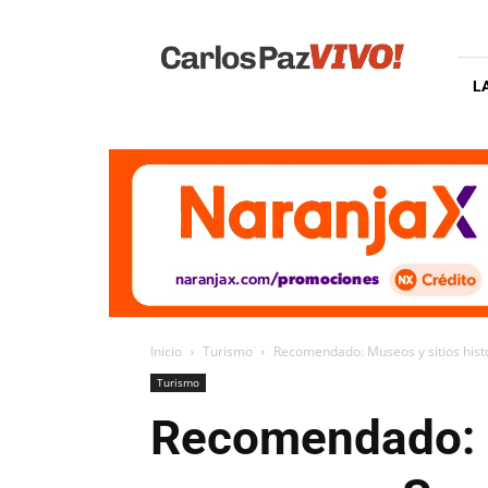
Carlos
Paz
Vivo
L
Inicio
Turismo
Recomendado: Museos y sitios hist
Turismo
Recomendado: M