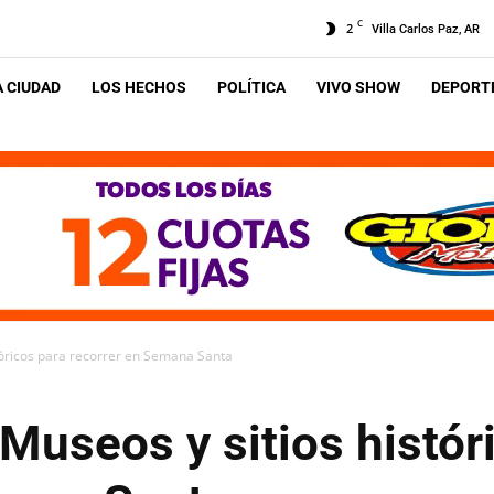
C
2
Villa Carlos Paz, AR
A CIUDAD
LOS HECHOS
POLÍTICA
VIVO SHOW
DEPORTE
óricos para recorrer en Semana Santa
useos y sitios histór