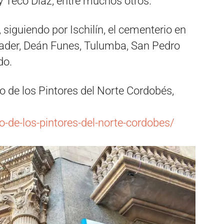
y Teco Díaz, entre muchos otros.
 siguiendo por Ischilín, el cementerio en
Fader, Deán Funes, Tulumba, San Pedro
do.
 de los Pintores del Norte Cordobés,
o-de-los-pintores-del-norte-cordobes/