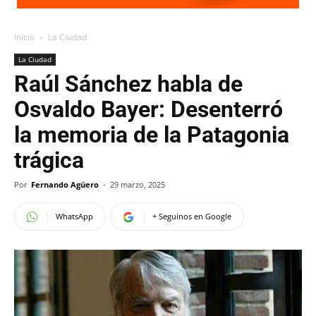
Inicio
La Ciudad
La Ciudad
Raúl Sánchez habla de
Osvaldo Bayer: Desenterró
la memoria de la Patagonia
trágica
Por
Fernando Agüero
-
29 marzo, 2025
WhatsApp
+ Seguinos en Google