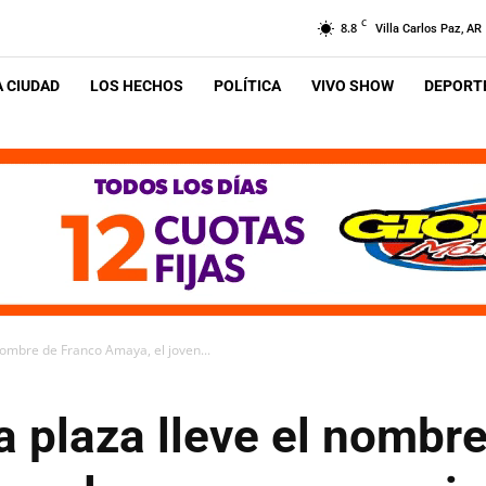
C
8.8
Villa Carlos Paz, AR
A CIUDAD
LOS HECHOS
POLÍTICA
VIVO SHOW
DEPORTE
nombre de Franco Amaya, el joven...
 plaza lleve el nombr