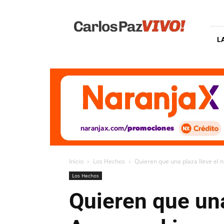
Carlos
Paz
Vivo
L
Inicio
Los Hechos
Quieren que una plaza lleve el 
Los Hechos
Quieren que una