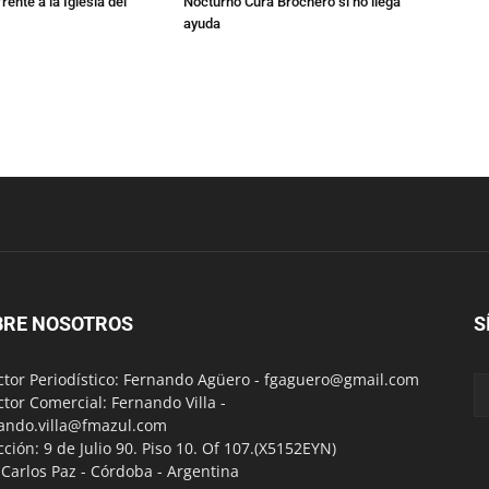
rente a la Iglesia del
Nocturno Cura Brochero si no llega
ayuda
BRE NOSOTROS
S
ctor Periodístico: Fernando Agüero -
fgaguero@gmail.com
ctor Comercial: Fernando Villa -
ando.villa@fmazul.com
cción: 9 de Julio 90. Piso 10. Of 107.(X5152EYN)
a Carlos Paz - Córdoba - Argentina