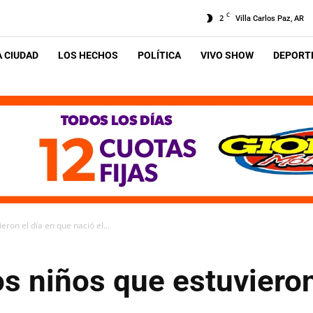
C
2
Villa Carlos Paz, AR
A CIUDAD
LOS HECHOS
POLÍTICA
VIVO SHOW
DEPORTE
eron el día en que nació el...
s niños que estuvieron