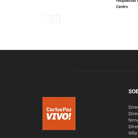
respuestas f
Centro
SO
Dire
Dire
fern
Dire
Vill