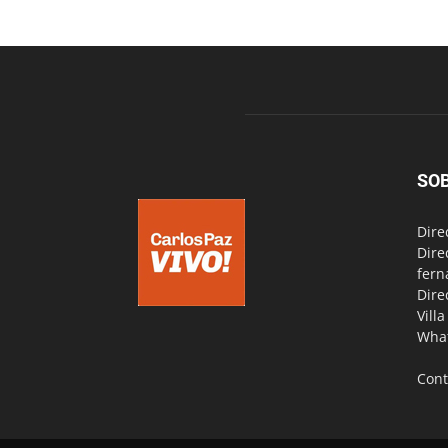
SO
Dire
Dire
fern
Dire
Vill
Wha
Cont