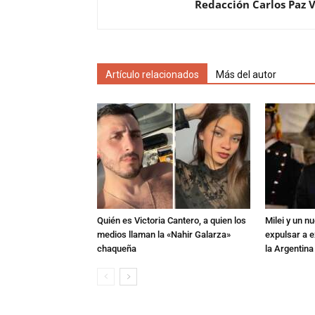
Redacción Carlos Paz 
Artículo relacionados
Más del autor
Quién es Victoria Cantero, a quien los
Milei y un 
medios llaman la «Nahir Galarza»
expulsar a e
chaqueña
la Argentina