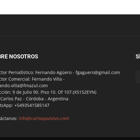
BRE NOSOTROS
S
ctor Periodístico: Fernando Agüero -
fgaguero@gmail.com
ctor Comercial: Fernando Villa -
ando.villa@fmazul.com
cción: 9 de Julio 90. Piso 10. Of 107.(X5152EYN)
a Carlos Paz - Córdoba - Argentina
tsApp: +5493541585147
áctanos:
info@carlospazvivo.com