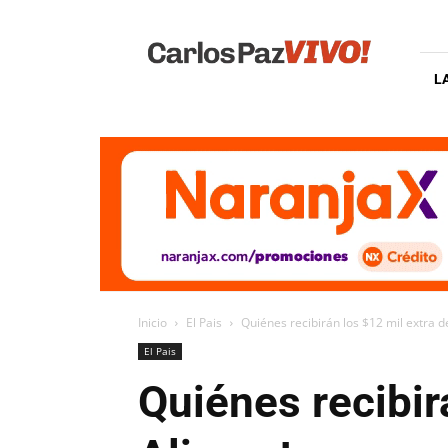
Carlos
Paz
Vivo
L
Inicio
El Pais
Quiénes recibirán los $12 mil extra d
El Pais
Quiénes recibirá