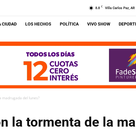
C
8.8
Villa Carlos Paz, AR
A CIUDAD
LOS HECHOS
POLÍTICA
VIVO SHOW
DEPORTE
la madrugada del lunes?
on la tormenta de la m