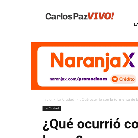
Carlos
Paz
Vivo
L
Inicio
La Ciudad
¿Qué ocurrió con la tormenta de 
La Ciudad
¿Qué ocurrió c